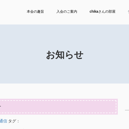
本会の趣旨
入会のご案内
chikaさんの部屋
お知らせ
号
通信
タグ：