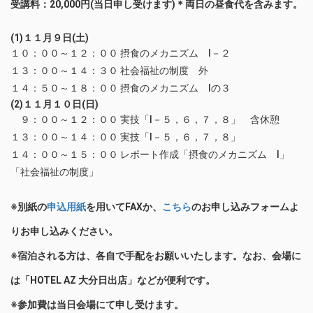
受講料：20,000円(当日申し受けます)＊両日の昼食代を含みます。
(1)１１月９日(土)
１０：００～１２：００ 摂食のメカニズム Ⅰ－２
１３：００～１４：３０ 社会福祉の制度 外
１４：５０～１８：００ 摂食のメカニズム Ⅰの３
(2)１１月１０日(日)
９：００～１２：００ 実技「Ⅰ－５，６，７，８」 含休憩
１３：００～１４：００ 実技「Ⅰ－５，６，７，８」
１４：００～１５：００ レポート作成「摂食のメカニズム Ⅰ」
「社会福祉の制度」
※別紙の
申込用紙
を用いてFAXか、
こちら
のお申し込みフォームよ
りお申し込みください。
※宿泊される方は、各自で手配をお願いいたします。なお、会場に
は「HOTEL AZ 大分日出店」などが便利です。
※参加費は当日会場にて申し受けます。