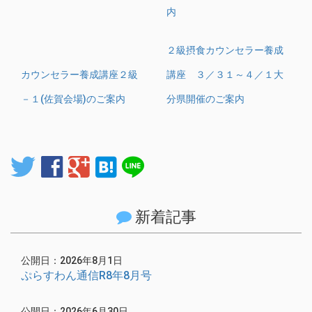
内
２級摂食カウンセラー養成
カウンセラー養成講座２級
講座 ３／３１～４／１大
－１(佐賀会場)のご案内
分県開催のご案内
twitter
facebook
google
hatenabookmark
line
新着記事
公開日：2026年8月1日
ぷらすわん通信R8年8月号
公開日：2026年6月30日