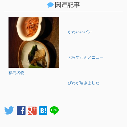
関連記事
かわいいパン
ぷらすわんメニュー
福島名物
びわが届きました
twitter
facebook
google
hatenabookmark
line